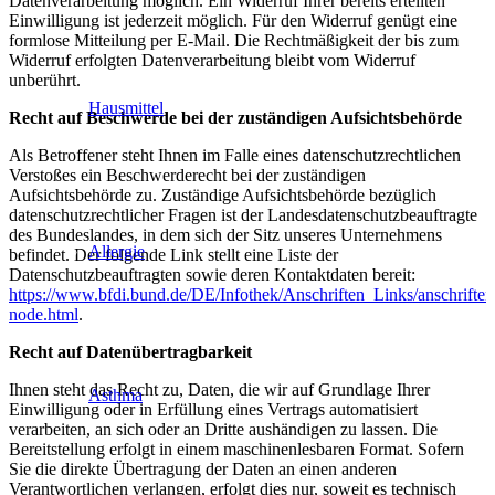
Datenverarbeitung möglich. Ein Widerruf Ihrer bereits erteilten
Einwilligung ist jederzeit möglich. Für den Widerruf genügt eine
formlose Mitteilung per E-Mail. Die Rechtmäßigkeit der bis zum
Widerruf erfolgten Datenverarbeitung bleibt vom Widerruf
unberührt.
Hausmittel
Recht auf Beschwerde bei der zuständigen Aufsichtsbehörde
Als Betroffener steht Ihnen im Falle eines datenschutzrechtlichen
Verstoßes ein Beschwerderecht bei der zuständigen
Aufsichtsbehörde zu. Zuständige Aufsichtsbehörde bezüglich
datenschutzrechtlicher Fragen ist der Landesdatenschutzbeauftragte
des Bundeslandes, in dem sich der Sitz unseres Unternehmens
Allergie
befindet. Der folgende Link stellt eine Liste der
Datenschutzbeauftragten sowie deren Kontaktdaten bereit:
https://www.bfdi.bund.de/DE/Infothek/Anschriften_Links/anschriften
node.html
.
Recht auf Datenübertragbarkeit
Ihnen steht das Recht zu, Daten, die wir auf Grundlage Ihrer
Asthma
Einwilligung oder in Erfüllung eines Vertrags automatisiert
verarbeiten, an sich oder an Dritte aushändigen zu lassen. Die
Bereitstellung erfolgt in einem maschinenlesbaren Format. Sofern
Sie die direkte Übertragung der Daten an einen anderen
Verantwortlichen verlangen, erfolgt dies nur, soweit es technisch