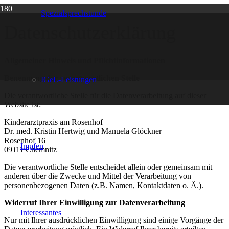
Spezialsprechstunde
Datenschutzerklärung
Allgemeiner Hinweis und Pflichtinformationen
Benennung der verantwortlichen Stelle
IGeL-Leistungen
Die verantwortliche Stelle für die Datenverarbeitung auf dieser
Website ist:
Kinderarztpraxis am Rosenhof
Dr. med. Kristin Hertwig und Manuela Glöckner
Rosenhof 16
Impfen
09111
Chemnitz
Die verantwortliche Stelle entscheidet allein oder gemeinsam mit
anderen über die Zwecke und Mittel der Verarbeitung von
personenbezogenen Daten (z.B. Namen, Kontaktdaten o. Ä.).
Widerruf Ihrer Einwilligung zur Datenverarbeitung
Interessantes
Nur mit Ihrer ausdrücklichen Einwilligung sind einige Vorgänge der