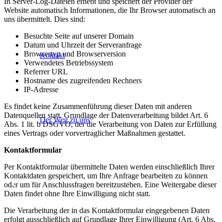
In Server-Log-Dateien erhebt und speichert der Provider der
Website automatisch Informationen, die Ihr Browser automatisch an
uns übermittelt. Dies sind:
Besuchte Seite auf unserer Domain
Datum und Uhrzeit der Serveranfrage
Browsertyp und Browserversion
Kontakt
Verwendetes Betriebssystem
Referrer URL
Hostname des zugreifenden Rechners
IP-Adresse
Es findet keine Zusammenführung dieser Daten mit anderen
Datenquellen statt. Grundlage der Datenverarbeitung bildet Art. 6
Der Weg zu uns
Abs. 1 lit. b DSGVO, der die Verarbeitung von Daten zur Erfüllung
eines Vertrags oder vorvertraglicher Maßnahmen gestattet.
Kontaktformular
Per Kontaktformular übermittelte Daten werden einschließlich Ihrer
Kontaktdaten gespeichert, um Ihre Anfrage bearbeiten zu können
oder um für Anschlussfragen bereitzustehen. Eine Weitergabe dieser
Daten findet ohne Ihre Einwilligung nicht statt.
Die Verarbeitung der in das Kontaktformular eingegebenen Daten
erfolgt ausschließlich auf Grundlage Ihrer Einwilligung (Art. 6 Abs.