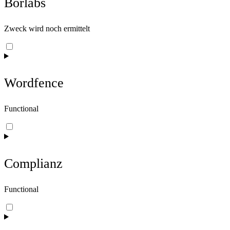
Borlabs
Zweck wird noch ermittelt
Consent
to
service
borlabs
Wordfence
Functional
Consent
to
service
wordfence
Complianz
Functional
Consent
to
service