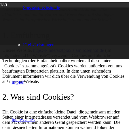
Spezialsprechstunde
Diese Cookie-Richtlinie wurde zuletzt am 22. Januar 2026
aktualisiert und gilt für Bürger und Einwohner mit ständigem
Wohnsitz im Europäischen Wirtschaftsraum und der Schweiz.
1. Einführung
IGeL-Leistungen
Unsere Website,
https://kinderarztpraxis-am-rosenhof.de
(im
folgenden: „Die Website“) verwendet Cookies und ähnliche
Technologien (der Einfachheit halber werden all diese unter
„Cookies“ zusammengefasst). Cookies werden außerdem von uns
beauftragten Drittparteien platziert. In dem unten stehendem
Dokument informieren wir dich über die Verwendung von Cookies
auf unserer Website.
Impfen
2. Was sind Cookies?
Ein Cookie ist eine einfache kleine Datei, die gemeinsam mit den
Seiten einer Internetadresse versendet und vom Webbrowser auf
Interessantes
dem PC oder einem anderen Gerät gespeichert werden kann. Die
darin gespeicherten Informationen können während folgender