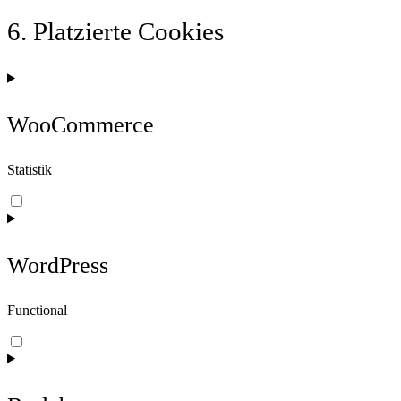
6. Platzierte Cookies
WooCommerce
Statistik
Consent
to
service
woocommerce
WordPress
Functional
Consent
to
service
wordpress