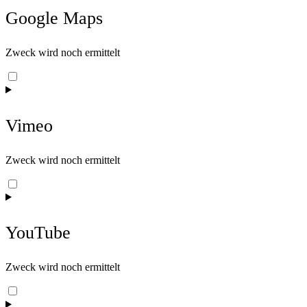
complianz
Google Maps
Zweck wird noch ermittelt
Consent
to
service
google-
Vimeo
maps
Zweck wird noch ermittelt
Consent
to
service
vimeo
YouTube
Zweck wird noch ermittelt
Consent
to