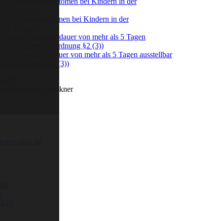
Erkältungssymptomen bei Kindern in der
d in Schulen
 einer Krankheitsdauer von mehr als 5 Tagen ausstellbar
esuchsordnung §2 (3))
enhof
g und Manuela Glöckner
m-rosenhof.de
ung
s
 (EU)