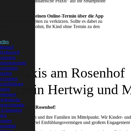
 PraxisApp „Meine pädiatrische Praxis“ auf Ihr Smartphone
dort an.
er Akutvorstellung einen Online-Termin über die App
dadurch die Wartezeiten zu verkürzen. Sollte es dabei zu
n wir Sie, wie gewohnt, Ihr Kind ohne Termin zu den
ellen.
elles
tbesuch
 Arztbesuch
orsorgen
olungsrezepte
rztpraxis am Rosenhof
echzeiten
zeiten
echzeiten
schaftsdienst
. Kristin Hertwig und 
ungen
istungen
rgologische
lsprechstunde
derarztpraxis am Rosenhof!
-Leistungen
fen
 die kleinen Patienten und ihre Familien im Mittelpunkt. Wir Kinder- 
ssantes
kümmern uns mit viel Einfühlungsvermögen und großem Engagement u
usmittel