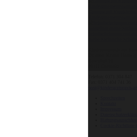
Umgang mit Krankheits- 
Kindertagesbetreuung un
Schulbefreiungen erst ab
(siehe Sächsische Schulb
Kinderarztpraxis am Ros
Dr. med. Kristin Hertwi
Rosenhof 16
09111
Chemnitz
Telefon: 0371 304 847
Fax: 0371 404 741 36
post@kinderarztpraxis-a
Sprechzeiten
Kontakt
Impressum
Datenschutzerklär
Haftungsausschlus
Cookie-Richtlinie