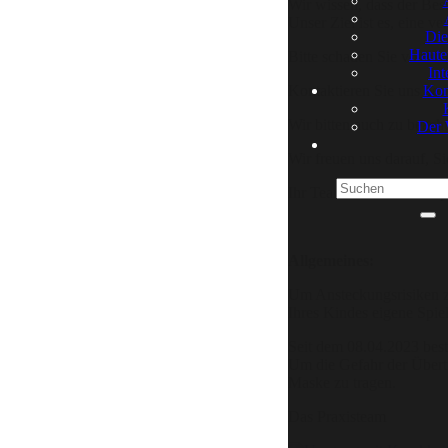
Wir wissen, dass der Bes
Unser Ziel ist es, eine v
Die
Haute
Bitte schauen Sie vor ei
Int
Kontaktieren Sie uns bevo
Kon
Wir bitten auch zu beach
Der 
Wir freuen uns darauf, S
Ihr Team der Kinderarzt
Allgemeines:
Um Ansteckungsrisiken z
Ihres Kindes eigene Spie
Seit dem 08.04.2023 best
Um die Gefahr der Übert
Maske zu tragen.
Das Praxisteam