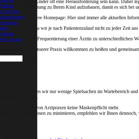
Allergie
uch beim Arzt für Kinder oft eine Herausforderung sein kann. Daher le
Asthma
ertrauensvolle Beziehung zu Ihrem Kind aufzubauen, damit es sich bei u
s und Das
rkrankungen
nem Besuch auf unsere Homepage: Hier sind immer alle aktuellen Info
eressantes
rzugt per Email, da wir je nach Patientenzulauf nicht zu jeder Zeit an
takt
Kontakt
ten, dass es je nach Frequentierung einer Ärztin zu unterschiedlichen
Weg zu uns
ie und Ihr Kind in unserer Praxis willkommen zu heißen und gemeinsam
praxis am Rosenhof
u minimieren, haben wir nur wenige Spielsachen im Wartebereich und 
lsachen/Bücher mit.
eht beim Betreten von Arztpraxen keine Maskenpflicht mehr.
ragung von Infektionen zu minimieren, empfehlen wir Ihnen dennoch,